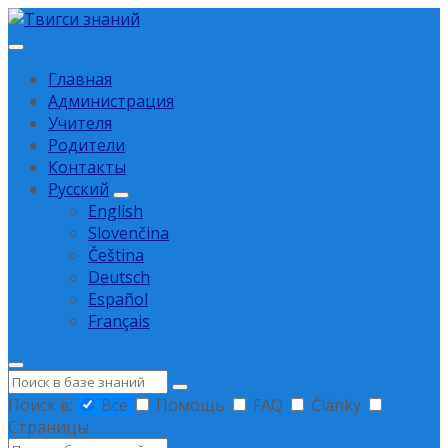
Перейти
Перейти
Перейти
к
к
к
содержанию
основной
нижнему
Главная
навигации
колонтитулу
Администрация
Учителя
Родители
Контакты
Русский
English
Slovenčina
Čeština
Deutsch
Español
Français
Поиск
Поиск в:
Все
Помощь
FAQ
Články
Страницы