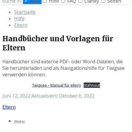
Suche in:
Alles
Hilfe
FAQ
Články
Seiten
Startseite
Hilfe
Eltern
Handbücher und Vorlagen für
Eltern
Handbücher sind externe PDF- oder Word-Dateien, die
Sie herunterladen und als Navigationshilfe für Twigsee
verwenden können.
Twigsee – Manual für eltern
Stáhnout
Juni 12, 2022
Aktualisiert: Oktober 6, 2022
Kategorie:
Eltern
Weiter