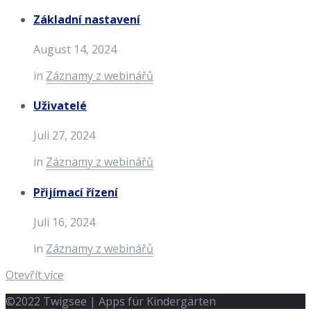
Základní nastavení
August 14, 2024
in
Záznamy z webinářů
Uživatelé
Juli 27, 2024
in
Záznamy z webinářů
Přijímací řízení
Juli 16, 2024
in
Záznamy z webinářů
Otevřít více
©2022 Twigsee | Apps für Kindergärten