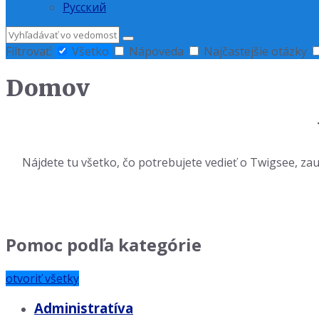
Русский
Hľadať
Filtrovať:
Všetko
Nápoveda
Najčastejšie otázky
Domov
Nájdete tu všetko, čo potrebujete vedieť o Twigsee, z
Pomoc podľa kategórie
otvoriť všetky
Administratíva