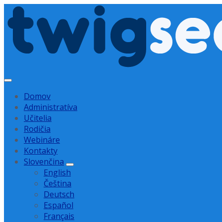
Preskočiť
Preskočiť
Preskočiť
na
na
na
obsah
navigáciu
pätičku
Domov
Administratíva
Učitelia
Rodičia
Webináre
Kontakty
Slovenčina
English
Čeština
Deutsch
Español
Français