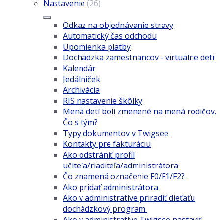
Nastavenie
(26)
Odkaz na objednávanie stravy
Automatický čas odchodu
Upomienka platby
Dochádzka zamestnancov - virtuálne deti
Kalendár
Jedálniček
Archivácia
RIS nastavenie škôlky
Mená detí boli zmenené na mená rodičov.
Čo s tým?
Typy dokumentov v Twigsee
Kontakty pre fakturáciu
Ako odstrániť profil
učiteľa/riaditeľa/administrátora
Čo znamená označenie F0/F1/F2?
Ako pridať administrátora
Ako v administratíve priradiť dieťaťu
dochádzkový program
Ako v administratíve Twigsee nastaviť