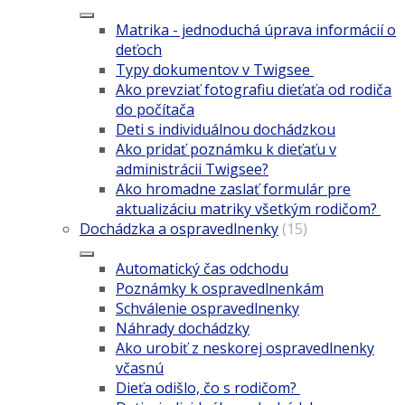
Matrika - jednoduchá úprava informácií o
deťoch
Typy dokumentov v Twigsee
Ako prevziať fotografiu dieťaťa od rodiča
do počítača
Deti s individuálnou dochádzkou
Ako pridať poznámku k dieťaťu v
administrácii Twigsee?
Ako hromadne zaslať formulár pre
aktualizáciu matriky všetkým rodičom?
Dochádzka a ospravedlnenky
(15)
Automatický čas odchodu
Poznámky k ospravedlnenkám
Schválenie ospravedlnenky
Náhrady dochádzky
Ako urobiť z neskorej ospravedlnenky
včasnú
Dieťa odišlo, čo s rodičom?