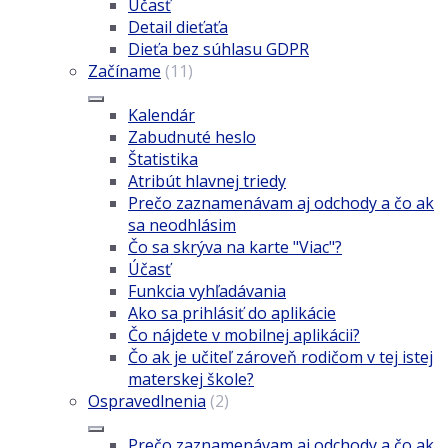
Účasť
Detail dieťaťa
Dieťa bez súhlasu GDPR
Začíname
(11)
Kalendár
Zabudnuté heslo
Štatistika
Atribút hlavnej triedy
Prečo zaznamenávam aj odchody a čo ak
sa neodhlásim
Čo sa skrýva na karte "Viac"?
Účasť
Funkcia vyhľadávania
Ako sa prihlásiť do aplikácie
Čo nájdete v mobilnej aplikácii?
Čo ak je učiteľ zároveň rodičom v tej istej
materskej škole?
Ospravedlnenia
(2)
Prečo zaznamenávam aj odchody a čo ak