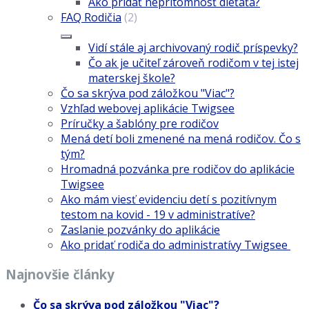
Ako pridať neprítomnosť dieťaťa?
FAQ Rodičia
(2)
Vidí stále aj archivovaný rodič príspevky?
Čo ak je učiteľ zároveň rodičom v tej istej
materskej škole?
Čo sa skrýva pod záložkou "Viac"?
Vzhľad webovej aplikácie Twigsee
Príručky a šablóny pre rodičov
Mená detí boli zmenené na mená rodičov. Čo s
tým?
Hromadná pozvánka pre rodičov do aplikácie
Twigsee
Ako mám viesť evidenciu detí s pozitívnym
testom na kovid - 19 v administratíve?
Zaslanie pozvánky do aplikácie
Ako pridať rodiča do administratívy Twigsee
Najnovšie články
Čo sa skrýva pod záložkou "Viac"?