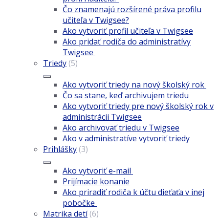
Čo znamenajú rozšírené práva profilu
učiteľa v Twigsee?
Ako vytvoriť profil učiteľa v Twigsee
Ako pridať rodiča do administratívy
Twigsee
Triedy
(5)
Ako vytvoriť triedy na nový školský rok
Čo sa stane, keď archivujem triedu
Ako vytvoriť triedy pre nový školský rok v
administrácii Twigsee
Ako archivovať triedu v Twigsee
Ako v administratíve vytvoriť triedy
Prihlášky
(3)
Ako vytvoriť e-mail
Prijímacie konanie
Ako priradiť rodiča k účtu dieťaťa v inej
pobočke
Matrika detí
(6)