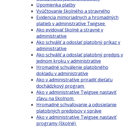
Upomienka platby
Vyúčtovanie školného a stravného
Evidencia mimoriadnych a hromadných
platieb v administratíve Twigsee
Ako evidovať školné a stravné v
administratíve
Ako schváliť a odoslať platobný príkaz v
administratíve
Ako schváliť a odoslať platobný predpis v
jednom kroku v administratíve
Hromadné schválenie platobného
dokladu v administratíve
Ako v administratíve priradiť dieťaťu
dochádzkový program
Ako v administratíve Twigsee nastaviť
zľavu na školnom
Hromadné schvaľovanie a odosielanie
platobných predpisov v správe
Ako v administratíve Twigsee nastaviť
programy (školné)