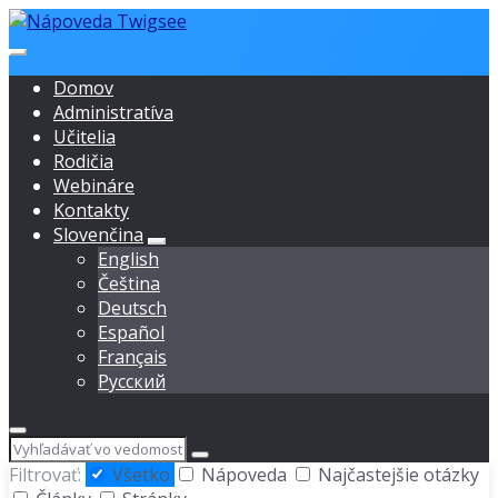
Preskočiť
Preskočiť
Preskočiť
na
na
na
obsah
navigáciu
pätičku
Domov
Administratíva
Učitelia
Rodičia
Webináre
Kontakty
Slovenčina
English
Čeština
Deutsch
Español
Français
Русский
Hľadať
Filtrovať:
Všetko
Nápoveda
Najčastejšie otázky