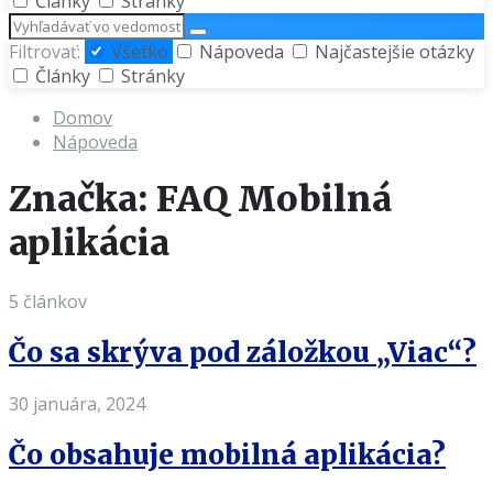
Články
Stránky
Hľadať
Filtrovať:
Všetko
Nápoveda
Najčastejšie otázky
Články
Stránky
Domov
Nápoveda
Značka: FAQ Mobilná
aplikácia
5 článkov
Čo sa skrýva pod záložkou „Viac“?
30 januára, 2024
Čo obsahuje mobilná aplikácia?