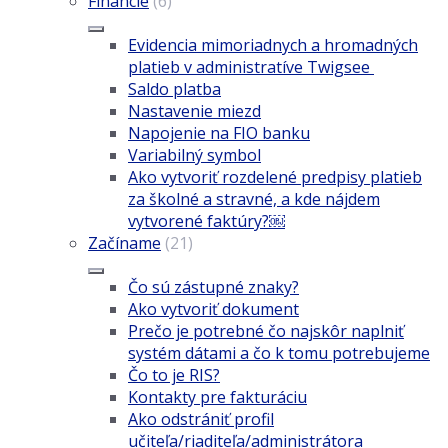
Financie
(6)
Evidencia mimoriadnych a hromadných
platieb v administratíve Twigsee
Saldo platba
Nastavenie miezd
Napojenie na FIO banku
Variabilný symbol
Ako vytvoriť rozdelené predpisy platieb
za školné a stravné, a kde nájdem
vytvorené faktúry?￼
Začíname
(21)
Čo sú zástupné znaky?
Ako vytvoriť dokument
Prečo je potrebné čo najskôr naplniť
systém dátami a čo k tomu potrebujeme
Čo to je RIS?
Kontakty pre fakturáciu
Ako odstrániť profil
učiteľa/riaditeľa/administrátora