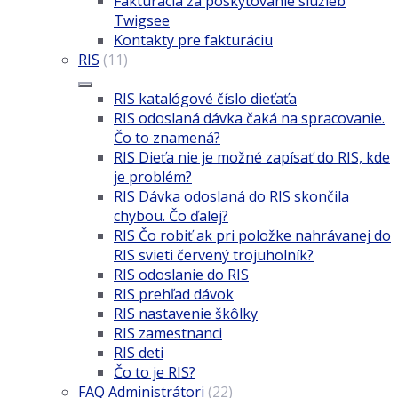
Fakturácia za poskytovanie služieb
Twigsee
Kontakty pre fakturáciu
RIS
(11)
RIS katalógové číslo dieťaťa
RIS odoslaná dávka čaká na spracovanie.
Čo to znamená?
RIS Dieťa nie je možné zapísať do RIS, kde
je problém?
RIS Dávka odoslaná do RIS skončila
chybou. Čo ďalej?
RIS Čo robiť ak pri položke nahrávanej do
RIS svieti červený trojuholník?
RIS odoslanie do RIS
RIS prehľad dávok
RIS nastavenie škôlky
RIS zamestnanci
RIS deti
Čo to je RIS?
FAQ Administrátori
(22)