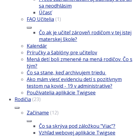
sa neodhlásim
Účasť
FAQ Učitelia
(1)
Čo ak je učiteľ zároveň rodičom v tej istej
materskej škole?
Kalendár
Príručky a šablóny pre učiteľov
Mená detí boli zmenené na mená rodičov. Čo s
tým?
Čo sa stane, keď archivujem triedu
Ako mám viesť evidenciu detí s pozitívnym
testom na kovid - 19 v administratíve?
Používatelia aplikácie Twigsee
Rodičia
(23)
Začíname
(12)
Čo sa skrýva pod záložkou "Viac"?
Vzhľad webovej aplikácie Twigsee