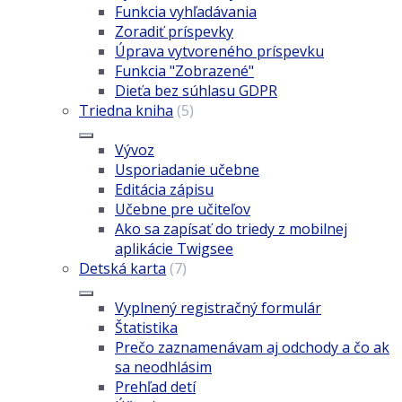
Funkcia vyhľadávania
Zoradiť príspevky
Úprava vytvoreného príspevku
Funkcia "Zobrazené"
Dieťa bez súhlasu GDPR
Triedna kniha
(5)
Vývoz
Usporiadanie učebne
Editácia zápisu
Učebne pre učiteľov
Ako sa zapísať do triedy z mobilnej
aplikácie Twigsee
Detská karta
(7)
Vyplnený registračný formulár
Štatistika
Prečo zaznamenávam aj odchody a čo ak
sa neodhlásim
Prehľad detí