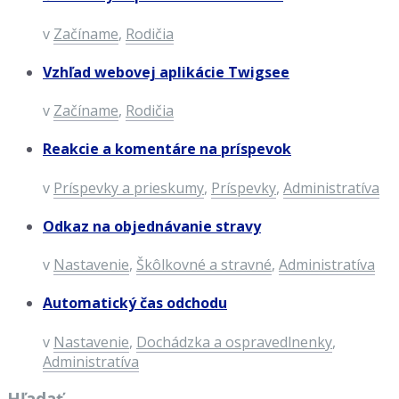
v
Začíname
,
Rodičia
Vzhľad webovej aplikácie Twigsee
v
Začíname
,
Rodičia
Reakcie a komentáre na príspevok
v
Príspevky a prieskumy
,
Príspevky
,
Administratíva
Odkaz na objednávanie stravy
v
Nastavenie
,
Škôlkovné a stravné
,
Administratíva
Automatický čas odchodu
v
Nastavenie
,
Dochádzka a ospravedlnenky
,
Administratíva
Hľadať