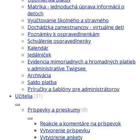
Matrika - jednoduchá úprava informácií o
deťoch
Vyúčtovanie školného a stravného
Dochádzka zamestnancov - virtuálne deti
Poznámky k ospravedlnenkám
Schválenie ospravedlnenky
Kalendár
Jedálniček
Evidencia mimoriadnych a hromadných platieb
v administratíve Twigsee
Archivácia
Saldo platba
Príručky a šablóny pre administrátorov
Učitelia
(31)
Príspevky a prieskumy
(8)
Reakcie a komentáre na príspevok
Vytvorenie príspevku
Vytvorenie ankety