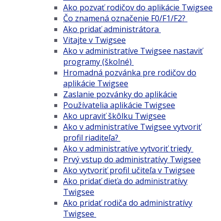
Ako pozvať rodičov do aplikácie Twigsee
Čo znamená označenie F0/F1/F2?
Ako pridať administrátora
Vitajte v Twigsee
Ako v administratíve Twigsee nastaviť
programy (školné)
Hromadná pozvánka pre rodičov do
aplikácie Twigsee
Zaslanie pozvánky do aplikácie
Používatelia aplikácie Twigsee
Ako upraviť škôlku Twigsee
Ako v administratíve Twigsee vytvoriť
profil riaditeľa?
Ako v administratíve vytvoriť triedy
Prvý vstup do administratívy Twigsee
Ako vytvoriť profil učiteľa v Twigsee
Ako pridať dieťa do administratívy
Twigsee
Ako pridať rodiča do administratívy
Twigsee