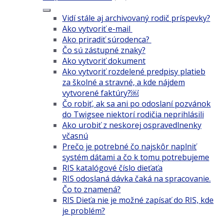
Vidí stále aj archivovaný rodič príspevky?
Ako vytvoriť e-mail
Ako priradiť súrodenca?
Čo sú zástupné znaky?
Ako vytvoriť dokument
Ako vytvoriť rozdelené predpisy platieb
za školné a stravné, a kde nájdem
vytvorené faktúry?￼
Čo robiť, ak sa ani po odoslaní pozvánok
do Twigsee niektorí rodičia neprihlásili
Ako urobiť z neskorej ospravedlnenky
včasnú
Prečo je potrebné čo najskôr naplniť
systém dátami a čo k tomu potrebujeme
RIS katalógové číslo dieťaťa
RIS odoslaná dávka čaká na spracovanie.
Čo to znamená?
RIS Dieťa nie je možné zapísať do RIS, kde
je problém?