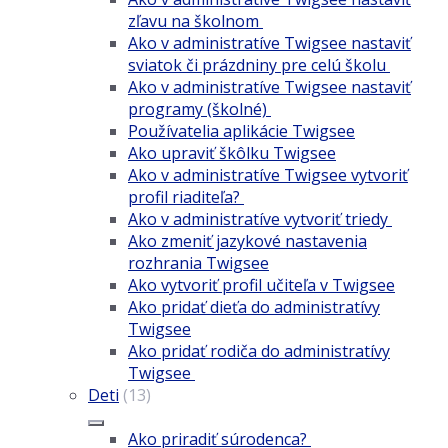
zľavu na školnom
Ako v administratíve Twigsee nastaviť
sviatok či prázdniny pre celú školu
Ako v administratíve Twigsee nastaviť
programy (školné)
Používatelia aplikácie Twigsee
Ako upraviť škôlku Twigsee
Ako v administratíve Twigsee vytvoriť
profil riaditeľa?
Ako v administratíve vytvoriť triedy
Ako zmeniť jazykové nastavenia
rozhrania Twigsee
Ako vytvoriť profil učiteľa v Twigsee
Ako pridať dieťa do administratívy
Twigsee
Ako pridať rodiča do administratívy
Twigsee
Deti
(13)
Ako priradiť súrodenca?