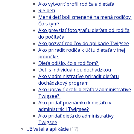
Ako vytvoriť profil rodiča a dieťaťa
RIS deti
Mená detí boli zmenené na mená rodičov.
Čo s tým?
Ako prevziať fotografiu dieťaťa od rodiča
do počítača
Ako pozvať rodičov do aplikácie Twigsee
Ako priradiť rodiča k účtu dieťaťa v inej
pobočke
Dieťa odišlo, čo s rodičom?
Deti s individuálnou dochádzkou
Ako v administratíve priradiť dieťaťu
dochádzkový program
Ako upraviť profil dieťaťa v administratíve
Twigsee?
Ako pridať poznámku k dieťaťu v
administrácii Twigsee?
Ako pridať dieťa do administratívy
Twigsee
Užívatelia aplikácie
(17)