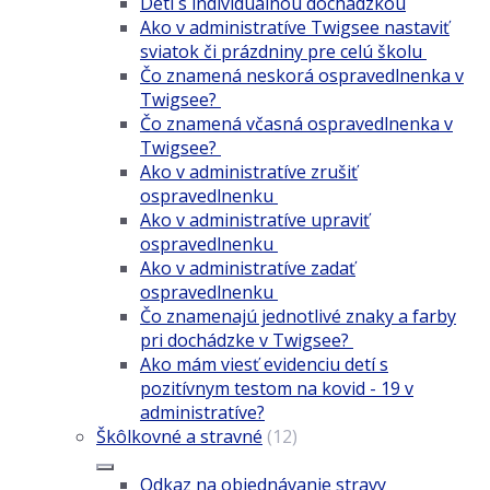
Deti s individuálnou dochádzkou
Ako v administratíve Twigsee nastaviť
sviatok či prázdniny pre celú školu
Čo znamená neskorá ospravedlnenka v
Twigsee?
Čo znamená včasná ospravedlnenka v
Twigsee?
Ako v administratíve zrušiť
ospravedlnenku
Ako v administratíve upraviť
ospravedlnenku
Ako v administratíve zadať
ospravedlnenku
Čo znamenajú jednotlivé znaky a farby
pri dochádzke v Twigsee?
Ako mám viesť evidenciu detí s
pozitívnym testom na kovid - 19 v
administratíve?
Škôlkovné a stravné
(12)
Odkaz na objednávanie stravy