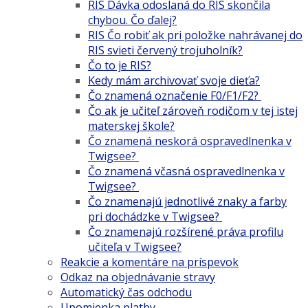
RIS Dávka odoslaná do RIS skončila
chybou. Čo ďalej?
RIS Čo robiť ak pri položke nahrávanej do
RIS svieti červený trojuholník?
Čo to je RIS?
Kedy mám archivovať svoje dieťa?
Čo znamená označenie F0/F1/F2?
Čo ak je učiteľ zároveň rodičom v tej istej
materskej škole?
Čo znamená neskorá ospravedlnenka v
Twigsee?
Čo znamená včasná ospravedlnenka v
Twigsee?
Čo znamenajú jednotlivé znaky a farby
pri dochádzke v Twigsee?
Čo znamenajú rozšírené práva profilu
učiteľa v Twigsee?
Reakcie a komentáre na príspevok
Odkaz na objednávanie stravy
Automatický čas odchodu
Upomienka platby