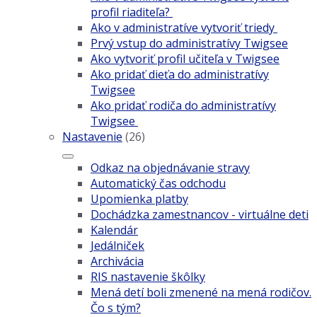
profil riaditeľa?
Ako v administratíve vytvoriť triedy
Prvý vstup do administratívy Twigsee
Ako vytvoriť profil učiteľa v Twigsee
Ako pridať dieťa do administratívy
Twigsee
Ako pridať rodiča do administratívy
Twigsee
Nastavenie
(26)
Odkaz na objednávanie stravy
Automatický čas odchodu
Upomienka platby
Dochádzka zamestnancov - virtuálne deti
Kalendár
Jedálniček
Archivácia
RIS nastavenie škôlky
Mená detí boli zmenené na mená rodičov.
Čo s tým?