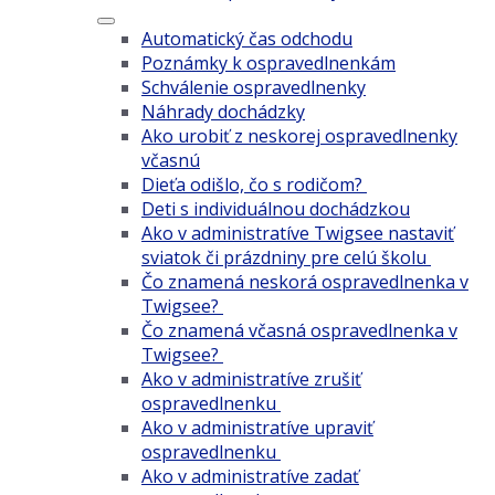
Automatický čas odchodu
Poznámky k ospravedlnenkám
Schválenie ospravedlnenky
Náhrady dochádzky
Ako urobiť z neskorej ospravedlnenky
včasnú
Dieťa odišlo, čo s rodičom?
Deti s individuálnou dochádzkou
Ako v administratíve Twigsee nastaviť
sviatok či prázdniny pre celú školu
Čo znamená neskorá ospravedlnenka v
Twigsee?
Čo znamená včasná ospravedlnenka v
Twigsee?
Ako v administratíve zrušiť
ospravedlnenku
Ako v administratíve upraviť
ospravedlnenku
Ako v administratíve zadať