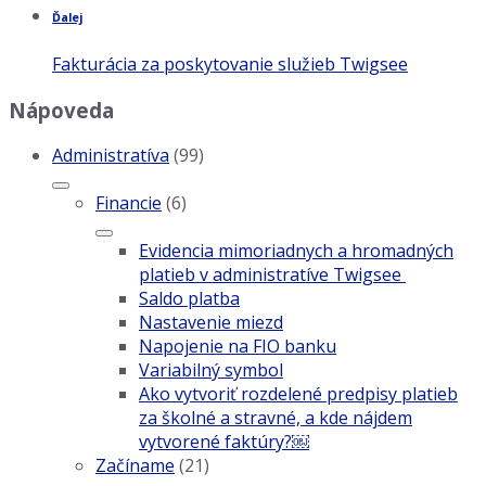
Ďalej
Fakturácia za poskytovanie služieb Twigsee
Nápoveda
Administratíva
(99)
Financie
(6)
Evidencia mimoriadnych a hromadných
platieb v administratíve Twigsee
Saldo platba
Nastavenie miezd
Napojenie na FIO banku
Variabilný symbol
Ako vytvoriť rozdelené predpisy platieb
za školné a stravné, a kde nájdem
vytvorené faktúry?￼
Začíname
(21)