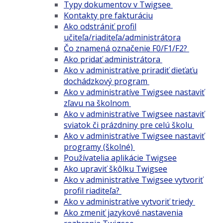
Typy dokumentov v Twigsee
Kontakty pre fakturáciu
Ako odstrániť profil
učiteľa/riaditeľa/administrátora
Čo znamená označenie F0/F1/F2?
Ako pridať administrátora
Ako v administratíve priradiť dieťaťu
dochádzkový program
Ako v administratíve Twigsee nastaviť
zľavu na školnom
Ako v administratíve Twigsee nastaviť
sviatok či prázdniny pre celú školu
Ako v administratíve Twigsee nastaviť
programy (školné)
Používatelia aplikácie Twigsee
Ako upraviť škôlku Twigsee
Ako v administratíve Twigsee vytvoriť
profil riaditeľa?
Ako v administratíve vytvoriť triedy
Ako zmeniť jazykové nastavenia