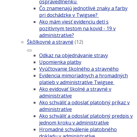
ospravedlnenku
Čo znamenajú jednotlivé znaky a farby
pri dochádzke v Twigsee?
Ako mám viesť evidenciu detí s
pozitívnym testom na kovid - 19 v
administratíve?
Škôlkovné a stravné
(12)
Odkaz na objednávanie stravy
Upomienka platby
Vyúčtovanie školného a stravného
Evidencia mimoriadnych a hromadných
platieb v administratíve Twigsee
Ako evidovať školné a stravné v
administratíve
Ako schváliť a odoslať platobný príkaz v
administratíve
Ako schváliť a odoslať platobný predpis v
jednom kroku v administratíve
Hromadné schválenie platobného
dokladu v administratíve