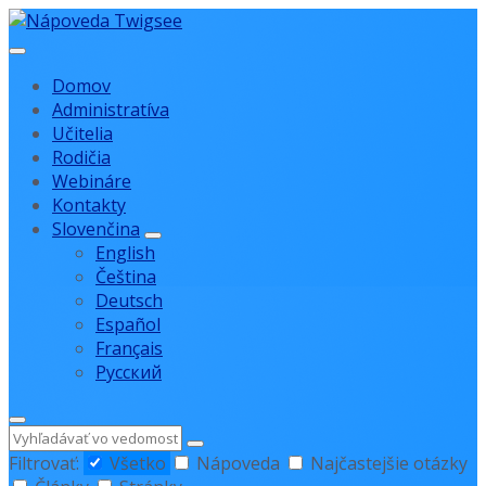
Preskočiť
Preskočiť
Preskočiť
na
na
na
obsah
navigáciu
pätičku
Domov
Administratíva
Učitelia
Rodičia
Webináre
Kontakty
Slovenčina
English
Čeština
Deutsch
Español
Français
Русский
Hľadať
Filtrovať:
Všetko
Nápoveda
Najčastejšie otázky