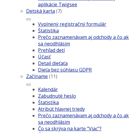
aplikácie Twigsee
Detská karta
(7)
Vyplnený registračný formulár
Štatistika
Prečo zaznamenávam aj odchody a čo ak
sa neodhlásim
Prehľad detí
Účasť
Detail dieťaťa
Dieťa bez súhlasu GDPR
Začíname
(11)
Kalendár
Zabudnuté heslo
Štatistika
Atribút hlavnej triedy
Prečo zaznamenávam aj odchody a čo ak
sa neodhlásim
Čo sa skrýva na karte "Viac"?