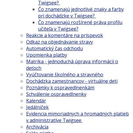
Twigsee?
Čo znamenajú jednotlivé znaky a farby
pri dochádzke v Twigsee?
Čo znamenajú rozšírené práva profilu
učiteľa v Twigsee?
Reakcie a komentáre na príspevok
Odkaz na objednávanie stravy
Automatický čas odchodu
Upomienka platby
Matrika - jednoduchá úprava informácií o
deťoch
Vyúčtovanie školného a stravného
Dochádzka zamestnancov - virtuálne deti
Poznámky k ospravedlnenkám
Schválenie ospravedlnenky
Kalendár
Jedálniček
Evidencia mimoriadnych a hromadných platieb
v administratíve Twigsee
Archivácia