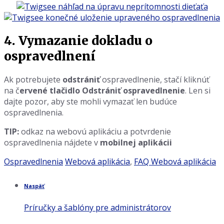
4. Vymazanie dokladu o
ospravedlnení
Ak potrebujete
odstrániť
ospravedlnenie, stačí kliknúť
na č
ervené tlačidlo Odstrániť ospravedlnenie
. Len si
dajte pozor, aby ste mohli vymazať len budúce
ospravedlnenia.
TIP:
odkaz na webovú aplikáciu a potvrdenie
ospravedlnenia nájdete v
mobilnej aplikácii
Kategória:
Značky:
Ospravedlnenia
Webová aplikácia
,
FAQ Webová aplikácia
Naspäť
Príručky a šablóny pre administrátorov