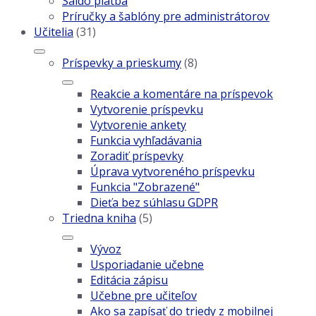
Saldo platba
Príručky a šablóny pre administrátorov
Učitelia
(31)
Príspevky a prieskumy
(8)
Reakcie a komentáre na príspevok
Vytvorenie príspevku
Vytvorenie ankety
Funkcia vyhľadávania
Zoradiť príspevky
Úprava vytvoreného príspevku
Funkcia "Zobrazené"
Dieťa bez súhlasu GDPR
Triedna kniha
(5)
Vývoz
Usporiadanie učebne
Editácia zápisu
Učebne pre učiteľov
Ako sa zapísať do triedy z mobilnej