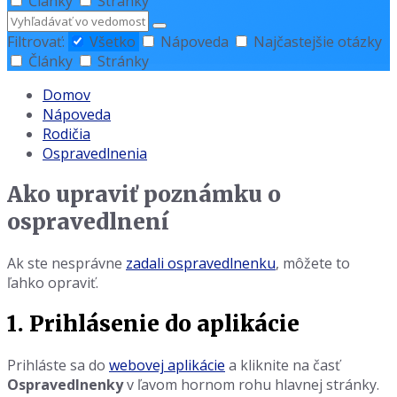
Články
Stránky
Hľadať
Filtrovať:
Všetko
Nápoveda
Najčastejšie otázky
Články
Stránky
Domov
Nápoveda
Rodičia
Ospravedlnenia
Ako upraviť poznámku o
ospravedlnení
Ak ste nesprávne
zadali ospravedlnenku
, môžete to
ľahko opraviť.
1. Prihlásenie do aplikácie
Prihláste sa do
webovej aplikácie
a kliknite na časť
Ospravedlnenky
v ľavom hornom rohu hlavnej stránky.