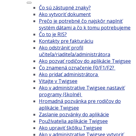
Čo sú zástupné znaky?
Ako vytvoriť dokument
Prečo je potrebné čo najskôr naplniť
systém dátami a čo k tomu potrebujeme
Čo to je RIS?
Kontakty pre fakturáciu
Ako odstrániť profil
učiteľa/riaditeľa/administrátora
Ako pozvať rodičov do aplikácie Twigsee
Čo znamená označenie F0/F1/F2?
Ako pridať administrátora
Vitajte v Twigsee
Ako v administratíve Twigsee nastaviť
programy (školné)
Hromadná pozvánka pre rodičov do
aplikácie Twigsee
Zaslanie pozvánky do aplikácie
Používatelia aplikácie Twigsee
Ako upraviť škôlku Twigsee
Ako v administratíve Twigsee vytvoriť