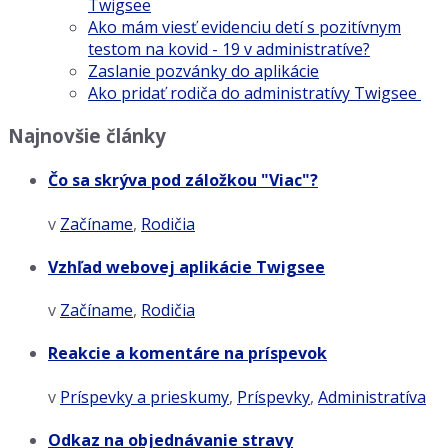
Twigsee
Ako mám viesť evidenciu detí s pozitívnym
testom na kovid - 19 v administratíve?
Zaslanie pozvánky do aplikácie
Ako pridať rodiča do administratívy Twigsee
Najnovšie články
Čo sa skrýva pod záložkou "Viac"?
v
Začíname
,
Rodičia
Vzhľad webovej aplikácie Twigsee
v
Začíname
,
Rodičia
Reakcie a komentáre na príspevok
v
Príspevky a prieskumy
,
Príspevky
,
Administratíva
Odkaz na objednávanie stravy