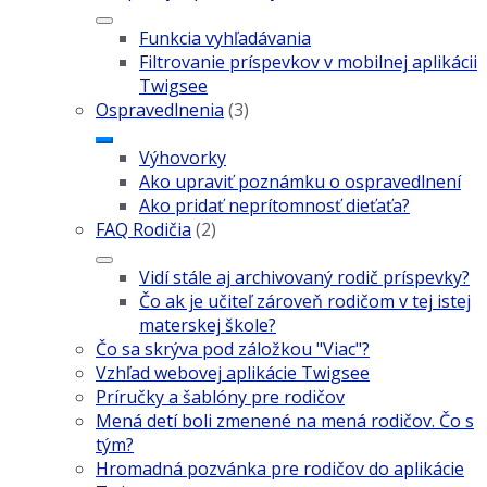
Funkcia vyhľadávania
Filtrovanie príspevkov v mobilnej aplikácii
Twigsee
Ospravedlnenia
(3)
Výhovorky
Ako upraviť poznámku o ospravedlnení
Ako pridať neprítomnosť dieťaťa?
FAQ Rodičia
(2)
Vidí stále aj archivovaný rodič príspevky?
Čo ak je učiteľ zároveň rodičom v tej istej
materskej škole?
Čo sa skrýva pod záložkou "Viac"?
Vzhľad webovej aplikácie Twigsee
Príručky a šablóny pre rodičov
Mená detí boli zmenené na mená rodičov. Čo s
tým?
Hromadná pozvánka pre rodičov do aplikácie