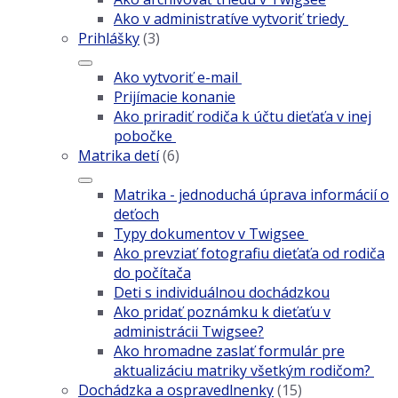
Ako v administratíve vytvoriť triedy
Prihlášky
(3)
Ako vytvoriť e-mail
Prijímacie konanie
Ako priradiť rodiča k účtu dieťaťa v inej
pobočke
Matrika detí
(6)
Matrika - jednoduchá úprava informácií o
deťoch
Typy dokumentov v Twigsee
Ako prevziať fotografiu dieťaťa od rodiča
do počítača
Deti s individuálnou dochádzkou
Ako pridať poznámku k dieťaťu v
administrácii Twigsee?
Ako hromadne zaslať formulár pre
aktualizáciu matriky všetkým rodičom?
Dochádzka a ospravedlnenky
(15)