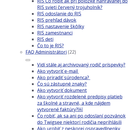
RIS Čo robiť ak pri položke nahrávanej do
RIS svieti červený trojuholník?
RIS odoslanie do RIS
RIS prehľad dávok
RIS nastavenie škôlky
RIS zamestnanci
RIS deti
Čo to je RIS?
FAQ Administrátori
(22)
Vidí stále aj archivovaný rodič príspevky?
Ako vytvoriť e-mail
Ako priradiť súrodenca?
Čo sú zástupné znaky?
Ako vytvoriť dokument
Ako vytvoriť rozdelené predpisy platieb
za školné a stravné, a kde nájdem
vytvorené faktúry?￼
Čo robiť, ak sa ani po odoslaní pozvánok
do Twigsee niektorí rodičia neprihlásili
Ako urobiť z neskorej ospravedlnenky