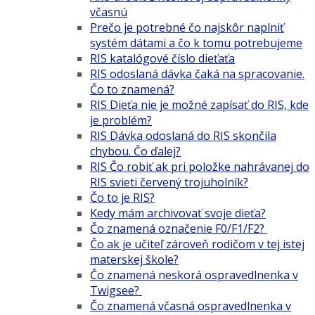
včasnú
Prečo je potrebné čo najskôr naplniť
systém dátami a čo k tomu potrebujeme
RIS katalógové číslo dieťaťa
RIS odoslaná dávka čaká na spracovanie.
Čo to znamená?
RIS Dieťa nie je možné zapísať do RIS, kde
je problém?
RIS Dávka odoslaná do RIS skončila
chybou. Čo ďalej?
RIS Čo robiť ak pri položke nahrávanej do
RIS svieti červený trojuholník?
Čo to je RIS?
Kedy mám archivovať svoje dieťa?
Čo znamená označenie F0/F1/F2?
Čo ak je učiteľ zároveň rodičom v tej istej
materskej škole?
Čo znamená neskorá ospravedlnenka v
Twigsee?
Čo znamená včasná ospravedlnenka v