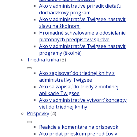
Ako v administratíve priradiť dieťaťu
dochádzkový program
Ako v administratíve Twigsee nastaviť
zľavu na školnom
Hromadné schvaľovanie a odosielanie
platobných predpisov v správe
Ako v administratíve Twigsee nastaviť
programy (školné)
Triedna kniha
(3)
Ako zapisovať do triednej knihy z
administratívy Twigsee
Ako sa zapísať do triedy z mobilnej
aplikácie Twigsee
Ako v administratíve vytvoriť koncepty
viet do triednej knihy
Príspevky
(4)
Reakcie a komentáre na príspevok
Ako pridať prieskum pre rodičov v