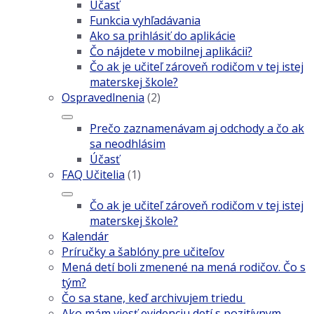
Účasť
Funkcia vyhľadávania
Ako sa prihlásiť do aplikácie
Čo nájdete v mobilnej aplikácii?
Čo ak je učiteľ zároveň rodičom v tej istej
materskej škole?
Ospravedlnenia
(2)
Prečo zaznamenávam aj odchody a čo ak
sa neodhlásim
Účasť
FAQ Učitelia
(1)
Čo ak je učiteľ zároveň rodičom v tej istej
materskej škole?
Kalendár
Príručky a šablóny pre učiteľov
Mená detí boli zmenené na mená rodičov. Čo s
tým?
Čo sa stane, keď archivujem triedu
Ako mám viesť evidenciu detí s pozitívnym