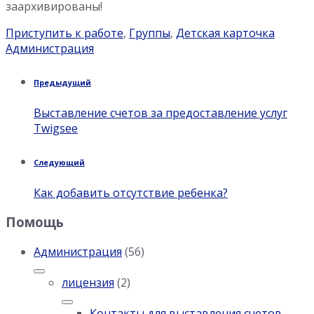
заархивированы!
Категория:
Теги:
Приступить к работе
,
Группы
,
Детская карточка
Администрация
Предыдущий
Выставление счетов за предоставление услуг
Twigsee
Следующий
Как добавить отсутствие ребенка?
Помощь
Администрация
(56)
лицензия
(2)
Контакты для выставления счетов