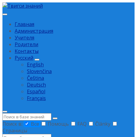
Перейти
Перейти
Перейти
к
к
к
содержанию
основной
нижнему
Главная
навигации
колонтитулу
Администрация
Учителя
Родители
Контакты
Русский
English
Slovenčina
Čeština
Deutsch
Español
Français
Поиск
Поиск в:
Все
Помощь
FAQ
Články
Страницы