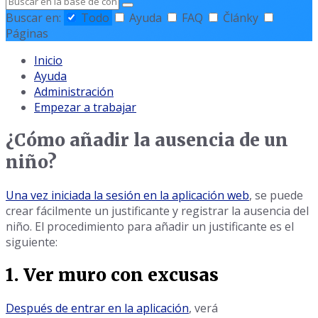
Buscar
en
Buscar en:
Todo
Ayuda
FAQ
Články
Páginas
Inicio
Ayuda
Administración
Empezar a trabajar
¿Cómo añadir la ausencia de un
niño?
Una vez iniciada la sesión en la aplicación web
, se puede
crear fácilmente un justificante y registrar la ausencia del
niño. El procedimiento para añadir un justificante es el
siguiente:
1. Ver muro con excusas
Después de entrar en la aplicación
, verá