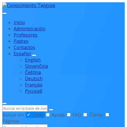
Ir
Saltar
Saltar
al
a
al
contenido
la
pie
Inicio
navegación
de
Administración
principal
página
Profesores
Padres
Contactos
Español
English
Slovenčina
Čeština
Deutsch
Français
Русский
Buscar
en
Buscar en:
Todo
Ayuda
FAQ
Články
Páginas