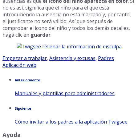
ausencias es que
el icono del niño aparezca en color
. Si
no es así, significa que el niño para el que está
introduciendo la ausencia no está marcado y, por tanto,
el justificante no será válido. Así que después de
comprobar el icono del niño y todos los demás detalles,
haga clic en
guardar
.
Categoría:
Etiquetas:
Empezar a trabajar
,
Asistencia y excusas
,
Padres
Aplicación web
Anteriormente
Manuales y plantillas para administradores
Siguiente
Cómo invitar a los padres a la aplicación Twigsee
Ayuda