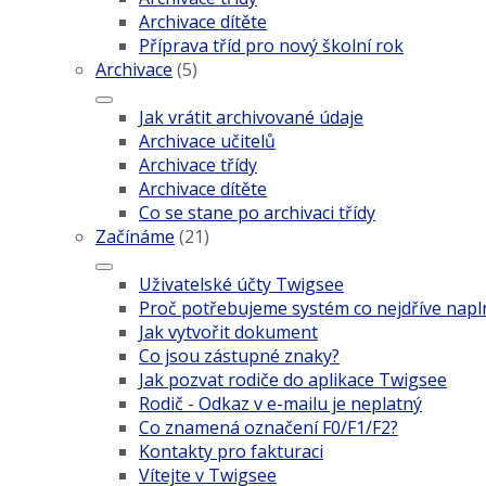
Archivace dítěte
Příprava tříd pro nový školní rok
Archivace
(5)
Jak vrátit archivované údaje
Archivace učitelů
Archivace třídy
Archivace dítěte
Co se stane po archivaci třídy
Začínáme
(21)
Uživatelské účty Twigsee
Proč potřebujeme systém co nejdříve napln
Jak vytvořit dokument
Co jsou zástupné znaky?
Jak pozvat rodiče do aplikace Twigsee
Rodič - Odkaz v e-mailu je neplatný
Co znamená označení F0/F1/F2?
Kontakty pro fakturaci
Vítejte v Twigsee