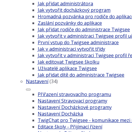
Jak přidat administrátora
Jak vytvořit docházkový program
Hromadná pozvánka pro rodiče do aplika
Zaslání pozvánky do aplikace
Jak přidat rodiče do administrace Twigsee
Jak vytvořit v administraci Twigsee profil u
První vstup do Twigsee administrace
Jak v administraci vytvořit třídy
Jak vytvořit v administraci Twigsee profil ř
Jak editovat Twigsee školku
Uživatelé aplikace Twigsee
Jak přidat dítě do administrace Twigsee
Nastavení
(34)
Přiřazení stravovacího programu
Nastavení Stravovací programy
Nastavení Docházkové programy
Nastavení Docházka
TwigChat pro Twigsee - komunikace mezi r
Editace školy - Přijímací řízení