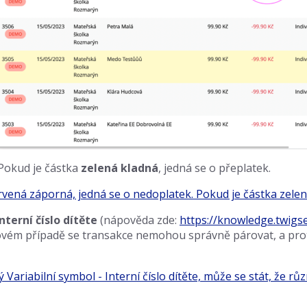
 Pokud je částka
zelená kladná
, jedná se o přeplatek.
nterní číslo dítěte
(nápověda zde:
https://knowledge.twigs
akovém případě se transakce nemohou správně párovat, a pr