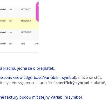
ee.com/knowledge-base/variabilni-symbol
), může se stát,
oto systém vygeneruje unikátní
specifický symbol
k platbě,