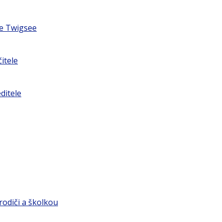
ce Twigsee
čitele
editele
odiči a školkou