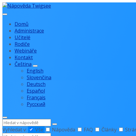
Přejít
Přejít
Přejít
na
na
na
obsah
hlavní
zápatí
Domů
navigaci
Administrace
Učitelé
Rodiče
Webináře
Kontakt
Čeština
English
Slovenčina
Deutsch
Español
Français
Русский
Hledat
Vyhledat v:
Vše
Nápověda
FAQ
Články
Strá