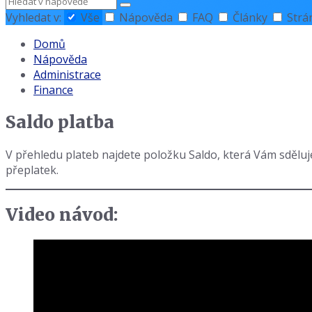
Hledat
Vyhledat v:
Vše
Nápověda
FAQ
Články
Strá
Domů
Nápověda
Administrace
Finance
Saldo platba
V přehledu plateb najdete položku Saldo, která Vám sděluje
přeplatek.
Video návod: