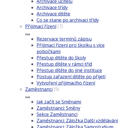
Archivace učitelů
Archivace třídy
Archivace dítěte
Co se stane po archivaci třídy
Přijímací řízení
(7)
Rezervace termínů zápisu
Přijímací řízení pro školku s více
pobočkami
Přestup dítěte do školy
Přestup dítěte v rámci tříd
Přestup dítěte do jiné instituce
Postup zařazení dítěte po přijetí
Vytvoření přijímacího řízení
Zaměstnanci
(9)
Jak začít se Směnami
Zaměstnanci: Směny
Sekce Zaměstnanci
Zaměstnanci: Záložka Další vzdělávání
Zaměstnanci: Záložka Samostudium