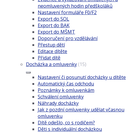
neomluvených hodin předškoláků
Nastavení formuláře F0/F2
Export do SOL
Export do BAK
Export do MŠMT
Doporučení pro vzdělávání
Přestup dětí
Editace dítěte
Přidat dítě
Docházka a omluvenky
(15)
Nastavení či posunutí docházky u dítěte
Automatický čas odchodu
Poznámky k omluvenkám
Schválení omluvenky
Náhrady docházky
Jak z pozdní omluvenky udělat včasnou
omluvenku
Dítě odešlo, co s rodičem?
Děti s individuální docházkou