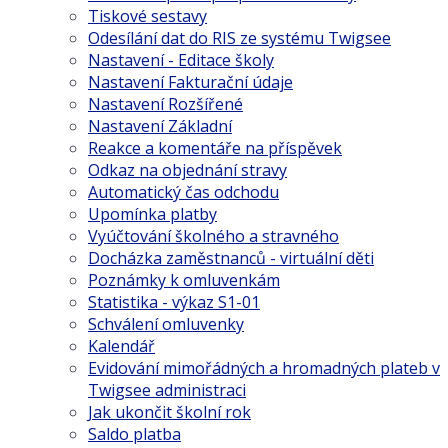
Tiskové sestavy
Odesílání dat do RIS ze systému Twigsee
Nastavení - Editace školy
Nastavení Fakturační údaje
Nastavení Rozšířené
Nastavení Základní
Reakce a komentáře na příspěvek
Odkaz na objednání stravy
Automatický čas odchodu
Upomínka platby
Vyúčtování školného a stravného
Docházka zaměstnanců - virtuální děti
Poznámky k omluvenkám
Statistika - výkaz S1-01
Schválení omluvenky
Kalendář
Evidování mimořádných a hromadných plateb v
Twigsee administraci
Jak ukončit školní rok
Saldo platba