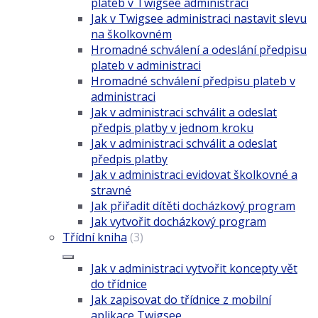
plateb v Twigsee administraci
Jak v Twigsee administraci nastavit slevu
na školkovném
Hromadné schválení a odeslání předpisu
plateb v administraci
Hromadné schválení předpisu plateb v
administraci
Jak v administraci schválit a odeslat
předpis platby v jednom kroku
Jak v administraci schválit a odeslat
předpis platby
Jak v administraci evidovat školkovné a
stravné
Jak přiřadit dítěti docházkový program
Jak vytvořit docházkový program
Třídní kniha
(3)
Jak v administraci vytvořit koncepty vět
do třídnice
Jak zapisovat do třídnice z mobilní
aplikace Twigsee