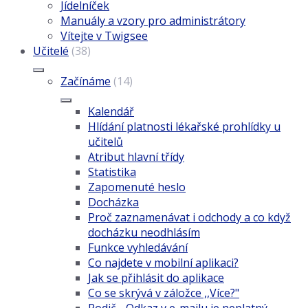
Jídelníček
Manuály a vzory pro administrátory
Vítejte v Twigsee
Učitelé
(38)
Začínáme
(14)
Kalendář
Hlídání platnosti lékařské prohlídky u
učitelů
Atribut hlavní třídy
Statistika
Zapomenuté heslo
Docházka
Proč zaznamenávat i odchody a co když
docházku neodhlásím
Funkce vyhledávání
Co najdete v mobilní aplikaci?
Jak se přihlásit do aplikace
Co se skrývá v záložce ,,Více?"
Rodič - Odkaz v e-mailu je neplatný