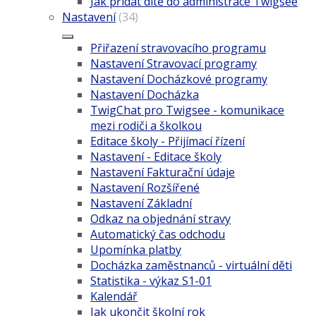
Jak přidat dítě do administrace Twigsee
Nastavení
(34)
Přiřazení stravovacího programu
Nastavení Stravovací programy
Nastavení Docházkové programy
Nastavení Docházka
TwigChat pro Twigsee - komunikace
mezi rodiči a školkou
Editace školy - Přijímací řízení
Nastavení - Editace školy
Nastavení Fakturační údaje
Nastavení Rozšířené
Nastavení Základní
Odkaz na objednání stravy
Automatický čas odchodu
Upomínka platby
Docházka zaměstnanců - virtuální děti
Statistika - výkaz S1-01
Kalendář
Jak ukončit školní rok