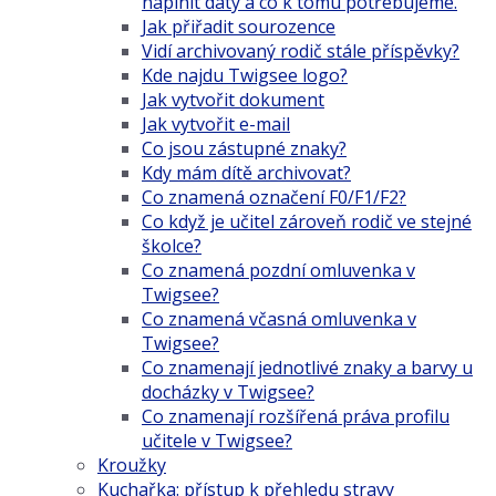
naplnit daty a co k tomu potřebujeme.
Jak přiřadit sourozence
Vidí archivovaný rodič stále příspěvky?
Kde najdu Twigsee logo?
Jak vytvořit dokument
Jak vytvořit e-mail
Co jsou zástupné znaky?
Kdy mám dítě archivovat?
Co znamená označení F0/F1/F2?
Co když je učitel zároveň rodič ve stejné
školce?
Co znamená pozdní omluvenka v
Twigsee?
Co znamená včasná omluvenka v
Twigsee?
Co znamenají jednotlivé znaky a barvy u
docházky v Twigsee?
Co znamenají rozšířená práva profilu
učitele v Twigsee?
Kroužky
Kuchařka: přístup k přehledu stravy