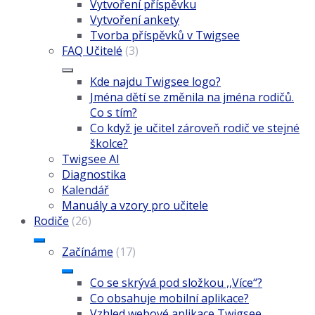
Vytvoření příspěvku
Vytvoření ankety
Tvorba příspěvků v Twigsee
FAQ Učitelé
(3)
Kde najdu Twigsee logo?
Jména dětí se změnila na jména rodičů.
Co s tím?
Co když je učitel zároveň rodič ve stejné
školce?
Twigsee AI
Diagnostika
Kalendář
Manuály a vzory pro učitele
Rodiče
(26)
Začínáme
(17)
Co se skrývá pod složkou ,,Více“?
Co obsahuje mobilní aplikace?
Vzhled webové aplikace Twigsee