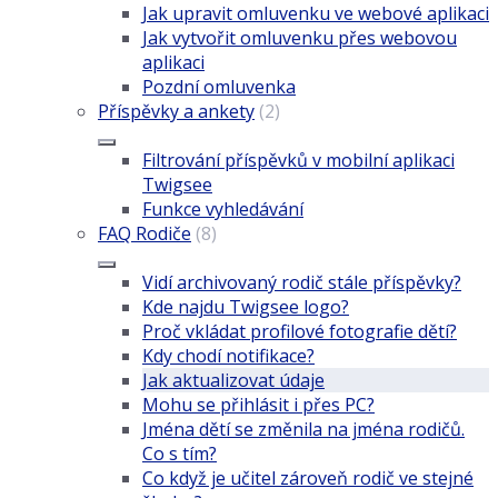
Jak upravit omluvenku ve webové aplikaci
Jak vytvořit omluvenku přes webovou
aplikaci
Pozdní omluvenka
Příspěvky a ankety
(2)
Filtrování příspěvků v mobilní aplikaci
Twigsee
Funkce vyhledávání
FAQ Rodiče
(8)
Vidí archivovaný rodič stále příspěvky?
Kde najdu Twigsee logo?
Proč vkládat profilové fotografie dětí?
Kdy chodí notifikace?
Jak aktualizovat údaje
Mohu se přihlásit i přes PC?
Jména dětí se změnila na jména rodičů.
Co s tím?
Co když je učitel zároveň rodič ve stejné