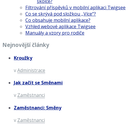
školce?
Filtrování příspěvků v mobilní aplikaci Twigsee
Co se skrývá pod složkou ,,Více“?
Co obsahuje mobilní aplikace?
Vzhled webové aplikace Twigsee
Manuály a vzory pro rodiče
Nejnovější články
Kroužky
v
Administrace
Jak začít se Směnami
v
Zaměstnanci
Zaměstnanci: Směny
v
Zaměstnanci