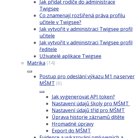
Jak přidat rodiče do administrace
Twigsee
Co znamenají rozšířená práva profilu
učitele v Twigsee?
Jak vytvořit v administraci Twigsee profil
učitele
Jak vytvořit v administraci Twigsee profil
ředitele
Uživatelé aplikace Twigsee
Matrika
(14)
Postup pro odeslání výkazu M1 na server
MŠMT
(6)
Jak vygenerovat API token?
Nastavení údajů školy pro MŠMT
Nastavení údajů tříd pro MŠMT
Úprava historie záznamů dítěte
Hromadné úpravy
Export do MŠMT
Evidence a vykazování omluvených a