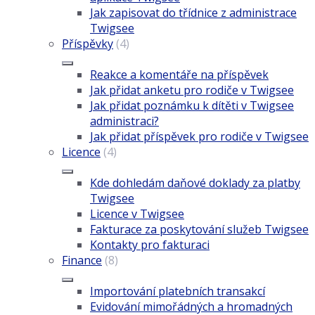
Jak zapisovat do třídnice z administrace
Twigsee
Příspěvky
(4)
Reakce a komentáře na příspěvek
Jak přidat anketu pro rodiče v Twigsee
Jak přidat poznámku k dítěti v Twigsee
administraci?
Jak přidat příspěvek pro rodiče v Twigsee
Licence
(4)
Kde dohledám daňové doklady za platby
Twigsee
Licence v Twigsee
Fakturace za poskytování služeb Twigsee
Kontakty pro fakturaci
Finance
(8)
Importování platebních transakcí
Evidování mimořádných a hromadných