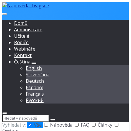
Přejít
Přejít
Přejít
na
na
na
obsah
hlavní
zápatí
Domů
navigaci
Administrace
Učitelé
Rodiče
Webináře
Kontakt
Čeština
English
Slovenčina
Deutsch
Español
Français
Русский
Hledat
Vyhledat v:
Vše
Nápověda
FAQ
Články