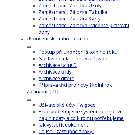
Zaměstnanci: Záložka Úkoly
Zaměstnanci: Záložka Tabulka
Zaměstnanci: Záložka Karty
Zaměstnanci: Záložka Evidence pracovní
doby
Ukončení školního roku
(6)
Postup při ukončení školního roku
Nastavení ukončení vzdělávání
Archivace učitelů
Archivace třídy
Archivace dítěte
Příprava tříd pro nový školní rok
Začínáme
(21)
Uživatelské účty Twigsee
Proč potřebujeme systém co nejdříve
naplnit daty a co k tomu potřebujeme.
Jak vytvořit dokument
Co jsou zástupné znaky?