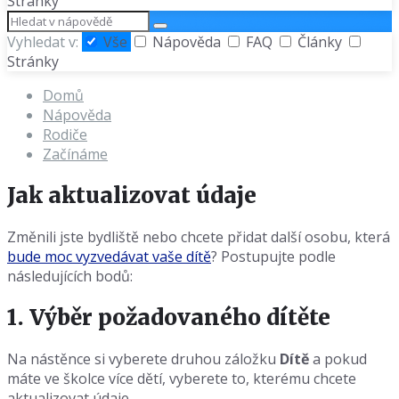
Stránky
Hledat
Vyhledat v:
Vše
Nápověda
FAQ
Články
Stránky
Domů
Nápověda
Rodiče
Začínáme
Jak aktualizovat údaje
Změnili jste bydliště nebo chcete přidat další osobu, která
bude moc vyzvedávat vaše dítě
? Postupujte podle
následujících bodů:
1. Výběr požadovaného dítěte
Na nástěnce si vyberete druhou záložku
Dítě
a pokud
máte ve školce více dětí, vyberete to, kterému chcete
aktualizovat údaje.