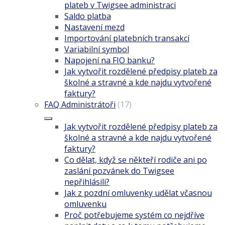
plateb v Twigsee administraci
Saldo platba
Nastavení mezd
Importování platebních transakcí
Variabilní symbol
Napojení na FIO banku?
Jak vytvořit rozdělené předpisy plateb za
školné a stravné a kde najdu vytvořené
faktury?
FAQ Administrátoři
(17)
Jak vytvořit rozdělené předpisy plateb za
školné a stravné a kde najdu vytvořené
faktury?
Co dělat, když se někteří rodiče ani po
zaslání pozvánek do Twigsee
nepřihlásili?
Jak z pozdní omluvenky udělat včasnou
omluvenku
Proč potřebujeme systém co nejdříve