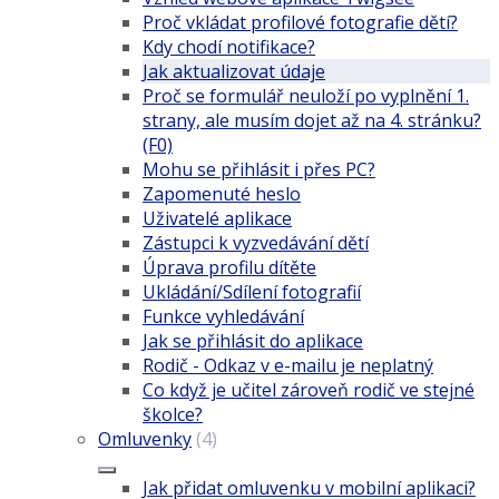
Proč vkládat profilové fotografie dětí?
Kdy chodí notifikace?
Jak aktualizovat údaje
Proč se formulář neuloží po vyplnění 1.
strany, ale musím dojet až na 4. stránku?
(F0)
Mohu se přihlásit i přes PC?
Zapomenuté heslo
Uživatelé aplikace
Zástupci k vyzvedávání dětí
Úprava profilu dítěte
Ukládání/Sdílení fotografií
Funkce vyhledávání
Jak se přihlásit do aplikace
Rodič - Odkaz v e-mailu je neplatný
Co když je učitel zároveň rodič ve stejné
školce?
Omluvenky
(4)
Jak přidat omluvenku v mobilní aplikaci?