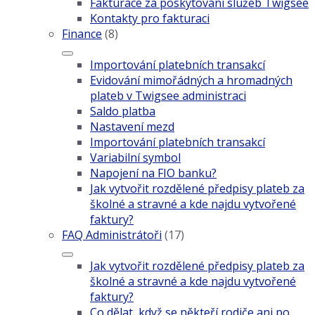
Fakturace za poskytování služeb Twigsee
Kontakty pro fakturaci
Finance
(8)
Importování platebních transakcí
Evidování mimořádných a hromadných
plateb v Twigsee administraci
Saldo platba
Nastavení mezd
Importování platebních transakcí
Variabilní symbol
Napojení na FIO banku?
Jak vytvořit rozdělené předpisy plateb za
školné a stravné a kde najdu vytvořené
faktury?
FAQ Administrátoři
(17)
Jak vytvořit rozdělené předpisy plateb za
školné a stravné a kde najdu vytvořené
faktury?
Co dělat, když se někteří rodiče ani po