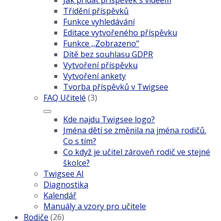
Jak přidat příspěvek s videem
Třídění příspěvků
Funkce vyhledávání
Editace vytvořeného příspěvku
Funkce ,,Zobrazeno"
Dítě bez souhlasu GDPR
Vytvoření příspěvku
Vytvoření ankety
Tvorba příspěvků v Twigsee
FAQ Učitelé
(3)
Kde najdu Twigsee logo?
Jména dětí se změnila na jména rodičů.
Co s tím?
Co když je učitel zároveň rodič ve stejné
školce?
Twigsee AI
Diagnostika
Kalendář
Manuály a vzory pro učitele
Rodiče
(26)