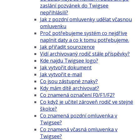
zaslání pozvánek do Twigsee
nepřihlásili?
Jak z pozdní omluvenky udělat včasnou
omluvenku
Proč potřebujeme systém co nejdříve
naplnit daty a co k tomu potřebujeme.
Jak přiřadit sourozence
Vidí archivovaný rodič stále příspěvky?
Kde najdu Twigsee logo?
Jak vytvořit dokument
Jak vytvořit e-mail
Co jsou zástupné znaky?
Kdy mám dítě archivovat?
Co znamená označení F0/F1/F2?
Co když je učitel zároveň rodič ve stejné
školce?
Co znamená pozdní omluvenka v
Twigsee?
Co znamená včasná omluvenka v
Twigsee?