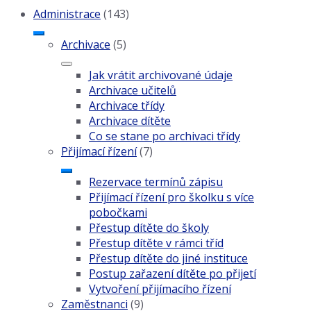
Administrace
(143)
Archivace
(5)
Jak vrátit archivované údaje
Archivace učitelů
Archivace třídy
Archivace dítěte
Co se stane po archivaci třídy
Přijímací řízení
(7)
Rezervace termínů zápisu
Přijímací řízení pro školku s více
pobočkami
Přestup dítěte do školy
Přestup dítěte v rámci tříd
Přestup dítěte do jiné instituce
Postup zařazení dítěte po přijetí
Vytvoření přijímacího řízení
Zaměstnanci
(9)