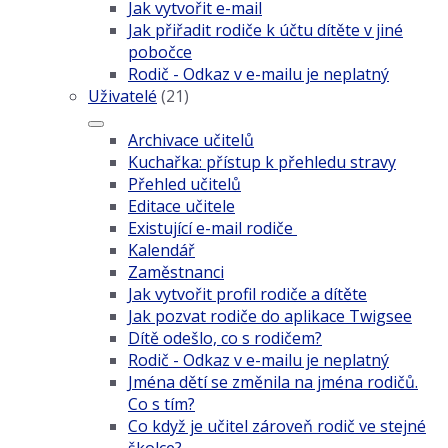
Jak vytvořit e-mail
Jak přiřadit rodiče k účtu dítěte v jiné
pobočce
Rodič - Odkaz v e-mailu je neplatný
Uživatelé
(21)
Archivace učitelů
Kuchařka: přístup k přehledu stravy
Přehled učitelů
Editace učitele
Existující e-mail rodiče
Kalendář
Zaměstnanci
Jak vytvořit profil rodiče a dítěte
Jak pozvat rodiče do aplikace Twigsee
Dítě odešlo, co s rodičem?
Rodič - Odkaz v e-mailu je neplatný
Jména dětí se změnila na jména rodičů.
Co s tím?
Co když je učitel zároveň rodič ve stejné