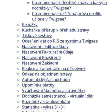
Co znamenají jednotlivé znaky a barvy u
docházky v Twigsee?
Co znamenají rozšířená práva profilu
učitele v Twigsee?
Kroužky
Kuchařka: přístup k přehledu stravy
Tiskové sestavy
Odesílání dat do RIS ze systému Twigsee
Nastavení - Editace školy
Nastavení Fakturační údaje
Nastavení Rozšířené
Nastavení Základní
Reakce a komentáře na příspěvek
Odkaz na objednání stravy
Automatický čas odchodu
Upomínka platby
Vyúčtování školného a stravného
Docházka zaměstnanců - virtuální děti
Poznámky k omluvenkám
Statistika - výkaz S1-01