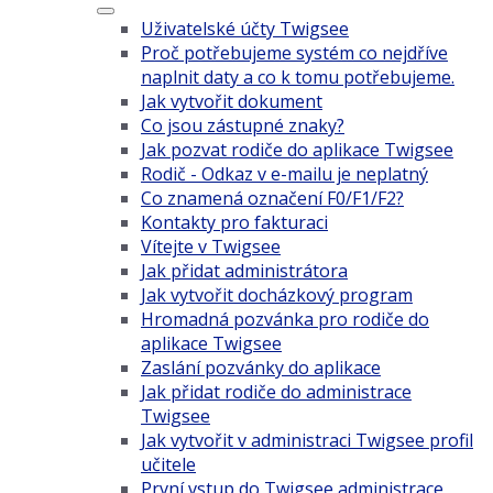
Uživatelské účty Twigsee
Proč potřebujeme systém co nejdříve
naplnit daty a co k tomu potřebujeme.
Jak vytvořit dokument
Co jsou zástupné znaky?
Jak pozvat rodiče do aplikace Twigsee
Rodič - Odkaz v e-mailu je neplatný
Co znamená označení F0/F1/F2?
Kontakty pro fakturaci
Vítejte v Twigsee
Jak přidat administrátora
Jak vytvořit docházkový program
Hromadná pozvánka pro rodiče do
aplikace Twigsee
Zaslání pozvánky do aplikace
Jak přidat rodiče do administrace
Twigsee
Jak vytvořit v administraci Twigsee profil
učitele
První vstup do Twigsee administrace