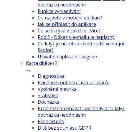
docházku neodhlásím
Funkce vyhledávání
Co najdete v mobilní aplikaci?
Jak se přihlásit do aplikace
Co se skrývá v záložce ,,Více?"
Rodič - Odkaz v e-mailu je neplatný
Co když je učitel zároveň rodič ve stejné
školce?
Uživatelé aplikace Twigsee
Karta dítěte
(9)
Diagnostika
Evidence rodného čísla u cizinců
Vyplněná matrika
Statistika
Docházka
Proč zaznamenávat i odchody a co když
docházku neodhlásím
Přehled dětí
Dítě bez souhlasu GDPR