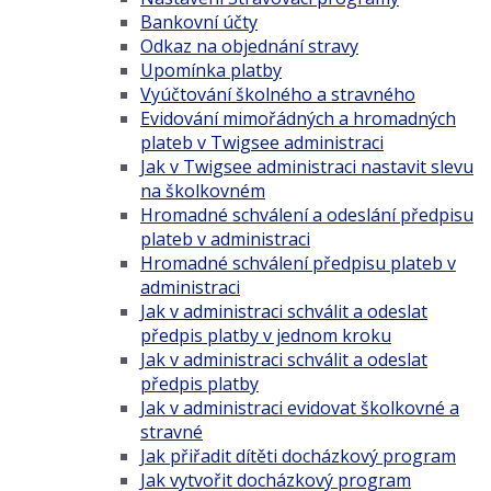
Bankovní účty
Odkaz na objednání stravy
Upomínka platby
Vyúčtování školného a stravného
Evidování mimořádných a hromadných
plateb v Twigsee administraci
Jak v Twigsee administraci nastavit slevu
na školkovném
Hromadné schválení a odeslání předpisu
plateb v administraci
Hromadné schválení předpisu plateb v
administraci
Jak v administraci schválit a odeslat
předpis platby v jednom kroku
Jak v administraci schválit a odeslat
předpis platby
Jak v administraci evidovat školkovné a
stravné
Jak přiřadit dítěti docházkový program
Jak vytvořit docházkový program