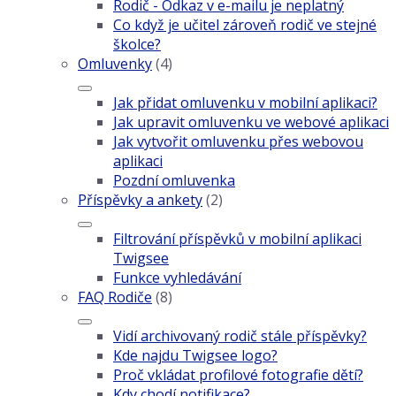
Rodič - Odkaz v e-mailu je neplatný
Co když je učitel zároveň rodič ve stejné
školce?
Omluvenky
(4)
Jak přidat omluvenku v mobilní aplikaci?
Jak upravit omluvenku ve webové aplikaci
Jak vytvořit omluvenku přes webovou
aplikaci
Pozdní omluvenka
Příspěvky a ankety
(2)
Filtrování příspěvků v mobilní aplikaci
Twigsee
Funkce vyhledávání
FAQ Rodiče
(8)
Vidí archivovaný rodič stále příspěvky?
Kde najdu Twigsee logo?
Proč vkládat profilové fotografie dětí?
Kdy chodí notifikace?