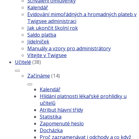
Schválení omluvenky
Kalendář
Evidování mimořádných a hromadných plateb v
Twigsee administraci
Jak ukončit školní rok
Saldo platba
Jídelníček
Manuály a vzory pro administrátory
Vítejte v Twigsee
Učitelé
(38)
Začínáme
(14)
Kalendář
Hlídání platnosti lékařské prohlídky u
učitelů
Atribut hlavní třídy
Statistika
Zapomenuté heslo
Docházka
Proč zaznamenávat i odchody a co když