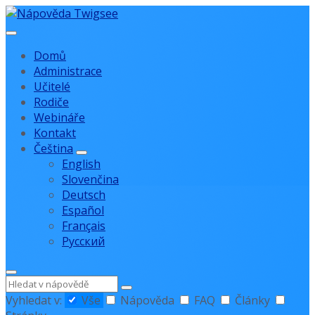
Přejít
Přejít
Přejít
na
na
na
obsah
hlavní
zápatí
Domů
navigaci
Administrace
Učitelé
Rodiče
Webináře
Kontakt
Čeština
English
Slovenčina
Deutsch
Español
Français
Русский
Hledat
Vyhledat v:
Vše
Nápověda
FAQ
Články