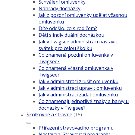
Schválení omluvenky
Náhrady docházky
Jak z pozdní omluvenky udělat včasnou
omluvenku
Dítě odešlo, co s rodičem?
Děti s individuální docházkou
Jak v Twigsee administraci nastavit
svátek pro celou školku
Co znamená pozdní omluvenka v
Twigsee?
Co znamená včasná omluvenka v
Twigsee?
Jak v administraci zrušit omluvenku
Jak v administraci upravit omluvenku
Jak v administraci zadat omluvenku
Co znamenají jednotlivé znaky a barvy u
docházky v Twigsee?
Školkovné a stravné
(15)
Přiřazení stravovacího programu
Nastavení Stravovací programy