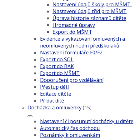
Nastavení údajů školy pro MŠMT
Nastavení údajů tříd pro MŠMT
Úprava historie záznamů dítěte
Hromadné úpravy
Export do MŠMT
Evidence a vykazování omluvených a
neomluvených hodin předškoláků
Nastavení formuláře F0/F2
Export do SOL
Export do BAK
Export do MŠMT
Doporučení pro vzdělávání
Přestup dětí
Editace dítěte
Přidat dítě
Docházka a omluvenky
(15)
Nastavení či posunutí docházky u dítěte
Automatický čas odchodu
Poznámky k omluvenkám