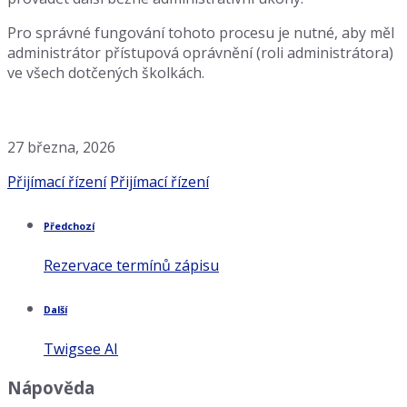
Pro správné fungování tohoto procesu je nutné, aby měl
administrátor přístupová oprávnění (roli administrátora)
ve všech dotčených školkách.
27 března, 2026
Kategorie:
Štítky:
Přijímací řízení
Přijímací řízení
Předchozí
Rezervace termínů zápisu
Další
Twigsee AI
Nápověda