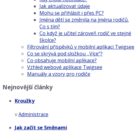
Jak aktualizovat údaje
Mohu se přihlásit i přes PC?
Jména dětí se změnila na jména rodičů.
Co s tím?
Co když je učitel zároveň rodič ve stejné
školce?
Filtrování příspěvků v mobilní aplikaci Twigsee
Co se skrývá pod složkou ,,Více“?
Co obsahuje mobilní aplikace?
Vzhled webové aplikace Twigsee
Manuály a vzory pro rodiče
Nejnovější články
Kroužky
v
Administrace
Jak začít se Směnami