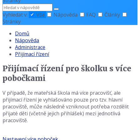
Stránky
Hledat
Vyhledat v:
Vše
Nápověda
FAQ
Články
Stránky
Domů
Nápověda
Administrace
Přijímací řízení
Přijímací řízení pro školku s více
pobočkami
V případě, že mateřská škola má více pracovišť, ale
přijímací řízení je vyhlašováno pouze pro tzv. hlavní
pracoviště, může následně vzniknout potřeba rozdělit
přijaté děti (včetně jejich přihlášek) mezi jednotlivá
pracoviště.
Nastavení více poboček