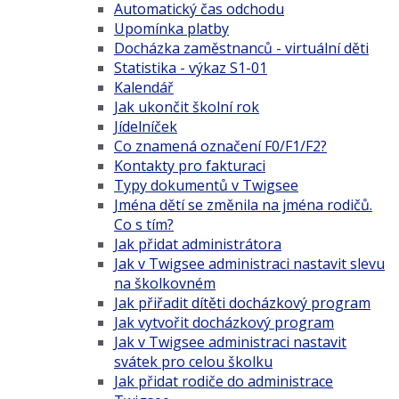
Automatický čas odchodu
Upomínka platby
Docházka zaměstnanců - virtuální děti
Statistika - výkaz S1-01
Kalendář
Jak ukončit školní rok
Jídelníček
Co znamená označení F0/F1/F2?
Kontakty pro fakturaci
Typy dokumentů v Twigsee
Jména dětí se změnila na jména rodičů.
Co s tím?
Jak přidat administrátora
Jak v Twigsee administraci nastavit slevu
na školkovném
Jak přiřadit dítěti docházkový program
Jak vytvořit docházkový program
Jak v Twigsee administraci nastavit
svátek pro celou školku
Jak přidat rodiče do administrace