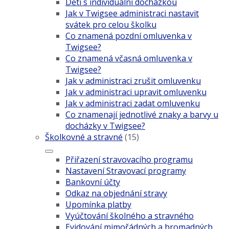
Děti s individuální docházkou
Jak v Twigsee administraci nastavit
svátek pro celou školku
Co znamená pozdní omluvenka v
Twigsee?
Co znamená včasná omluvenka v
Twigsee?
Jak v administraci zrušit omluvenku
Jak v administraci upravit omluvenku
Jak v administraci zadat omluvenku
Co znamenají jednotlivé znaky a barvy u
docházky v Twigsee?
Školkovné a stravné
(15)
Přiřazení stravovacího programu
Nastavení Stravovací programy
Bankovní účty
Odkaz na objednání stravy
Upomínka platby
Vyúčtování školného a stravného
Evidování mimořádných a hromadných