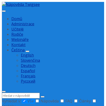
Přejít
Přejít
Přejít
na
na
na
obsah
hlavní
zápatí
Domů
navigaci
Administrace
Učitelé
Rodiče
Webináře
Kontakt
Čeština
English
Slovenčina
Deutsch
Español
Français
Русский
Hledat
Vyhledat v:
Vše
Nápověda
FAQ
Články