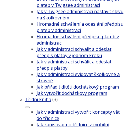
plateb v Twigsee administraci
Jak v Twigsee administraci nastavit slevu
na školkovném
Hromadné schválení a odeslání předpisu
plateb v administraci
Hromadné schválení předpisu plateb v
administraci
Jak v administraci schválit a odeslat
předpis platby v jednom kroku
Jak v administraci schválit a odeslat
předpis platby
Jak v administraci evidovat školkovné a
stravné
Jak přiřadit dítěti docházkový program
Jak vytvořit docházkový program
Třídní kniha
(3)
Jak v administraci vytvořit koncepty vět
do třídnice
Jak zapisovat do třídnice z mobilní