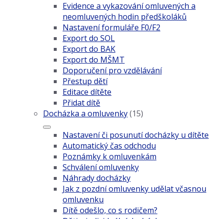
Evidence a vykazování omluvených a
neomluvených hodin předškoláků
Nastavení formuláře F0/F2
Export do SOL
Export do BAK
Export do MŠMT
Doporučení pro vzdělávání
Přestup dětí
Editace dítěte
Přidat dítě
Docházka a omluvenky
(15)
Nastavení či posunutí docházky u dítěte
Automatický čas odchodu
Poznámky k omluvenkám
Schválení omluvenky
Náhrady docházky
Jak z pozdní omluvenky udělat včasnou
omluvenku
Dítě odešlo, co s rodičem?