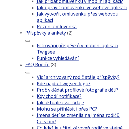
Jak přidat omluvenku v mobilní aplikaci?
Jak upravit omluvenku ve webové aplikaci
Jak vytvořit omluvenku přes webovou
aplikaci
Pozdní omluvenka
Příspěvky a ankety
(2)
Filtrování příspěvků v mobilní aplikaci
Twigsee
Funkce vyhledávání
FAQ Rodiče
(8)
Vidí archivovaný rodič stále příspěvky?
Kde najdu Twigsee logo?
Proč vkládat profilové fotografie dětí?
Kdy chodí notifikace?
Jak aktualizovat údaje
Mohu se přihlásit i přes PC?
Jména dětí se změnila na jména rodičů.
Co s tím?
Co když je učitel zároveň rodič ve stejné