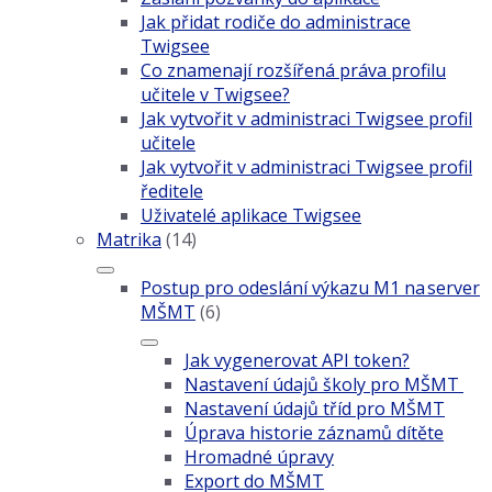
Jak přidat rodiče do administrace
Twigsee
Co znamenají rozšířená práva profilu
učitele v Twigsee?
Jak vytvořit v administraci Twigsee profil
učitele
Jak vytvořit v administraci Twigsee profil
ředitele
Uživatelé aplikace Twigsee
Matrika
(14)
Postup pro odeslání výkazu M1 na server
MŠMT
(6)
Jak vygenerovat API token?
Nastavení údajů školy pro MŠMT
Nastavení údajů tříd pro MŠMT
Úprava historie záznamů dítěte
Hromadné úpravy
Export do MŠMT