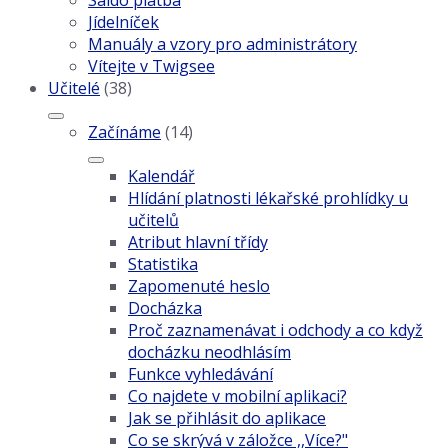
Saldo platba
Jídelníček
Manuály a vzory pro administrátory
Vítejte v Twigsee
Učitelé
(38)
Začínáme
(14)
Kalendář
Hlídání platnosti lékařské prohlídky u
učitelů
Atribut hlavní třídy
Statistika
Zapomenuté heslo
Docházka
Proč zaznamenávat i odchody a co když
docházku neodhlásím
Funkce vyhledávání
Co najdete v mobilní aplikaci?
Jak se přihlásit do aplikace
Co se skrývá v záložce ,,Více?"