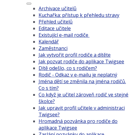
Archivace učitelů
Kuchařka: přístup k přehledu stravy
Přehled učitelů
Editace učitele
Existující e-mail rodiče
Kalendář
Zaměstnanci
Jak vytvořit profil rodiče a dítěte
Jak pozvat rodiče do aplikace Twigsee
Dítě odešlo, co s rodičem?
Rodič - Odkaz v e-mailu je neplatný
Jména dětí se změnila na jména rodičů.
Co s tím?
Co když je učitel zároveň rodič ve stejné
školce?
Jak upravit profil učitele v administraci
Twigsee?
Hromadná pozvánka pro rodiče do
aplikace Twigsee
Zaslání pozvánky do aplikace