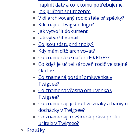
naplnit daty a co k tomu potřebujeme.
Jak přiřadit sourozence
Vidí archivovaný rodič stále příspěvky?
Kde najdu Twigsee logo?
Jak vytvořit dokument
Jak vytvořit e-mail
Co jsou zástupné znaky?
Kdy mám dítě archivovat?
Co znamená označení F0/F1/F2?
Co když je učitel zároveň rodič ve stejné
školce?
Co znamená pozdní omluvenka v
Twigsee?
Co znamená včasná omluvenka v
Twigsee?
Co znamenají jednotlivé znaky a barvy u
docházky v Twigsee?
Co znamenají rozšířená práva profilu
učitele v Twigsee?
Kroužky