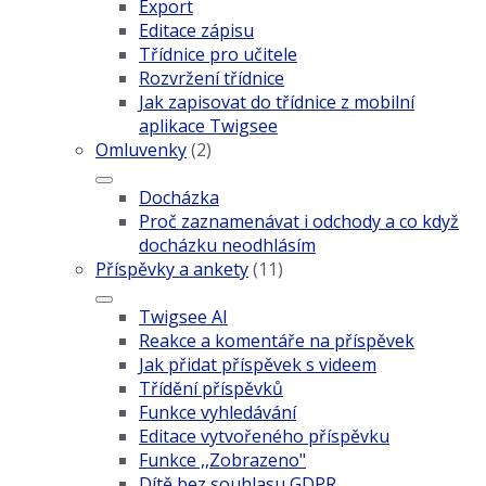
Export
Editace zápisu
Třídnice pro učitele
Rozvržení třídnice
Jak zapisovat do třídnice z mobilní
aplikace Twigsee
Omluvenky
(2)
Docházka
Proč zaznamenávat i odchody a co když
docházku neodhlásím
Příspěvky a ankety
(11)
Twigsee AI
Reakce a komentáře na příspěvek
Jak přidat příspěvek s videem
Třídění příspěvků
Funkce vyhledávání
Editace vytvořeného příspěvku
Funkce ,,Zobrazeno"
Dítě bez souhlasu GDPR