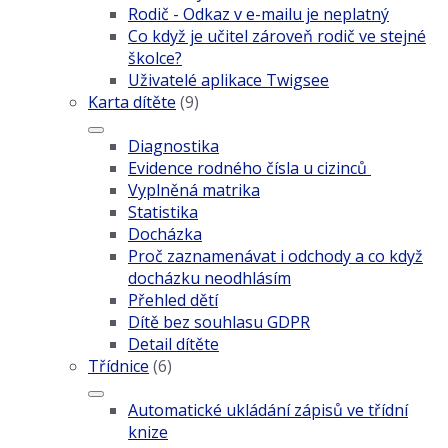
Rodič - Odkaz v e-mailu je neplatný
Co když je učitel zároveň rodič ve stejné
školce?
Uživatelé aplikace Twigsee
Karta dítěte
(9)
Diagnostika
Evidence rodného čísla u cizinců
Vyplněná matrika
Statistika
Docházka
Proč zaznamenávat i odchody a co když
docházku neodhlásím
Přehled dětí
Dítě bez souhlasu GDPR
Detail dítěte
Třídnice
(6)
Automatické ukládání zápisů ve třídní
knize