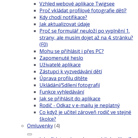
Vzhled webové aplikace Twigsee
Proč vkládat profilové fotografie dětí?
Kdy chodí notifikace?
Jak aktualizovat údaje
Proč se formulář neuloží po vyplnění 1.
strany, ale musím dojet až na 4. stránku?
(F0)
Mohu se přihlásit i přes PC?
Zapomenuté heslo
Uživatelé aplikace
Zástupci k vyzvedávání dětí
Úprava profilu dítěte
Ukládání/Sdílení fotografií
Funkce vyhledávání
Jak se přihlásit do aplikace
Rodič - Odkaz v e-mailu je neplatný
Co když je učitel zároveň rodič ve stejné
školce?
Omluvenky
(4)