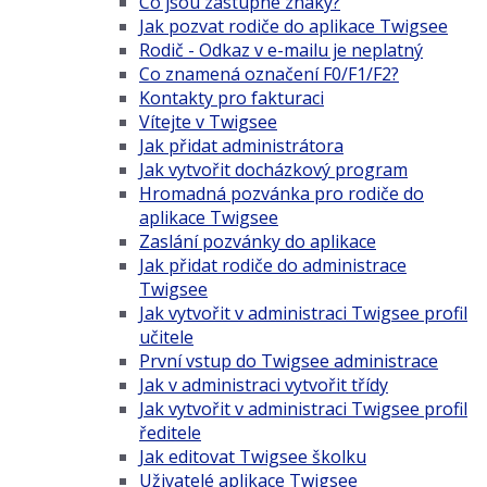
Co jsou zástupné znaky?
Jak pozvat rodiče do aplikace Twigsee
Rodič - Odkaz v e-mailu je neplatný
Co znamená označení F0/F1/F2?
Kontakty pro fakturaci
Vítejte v Twigsee
Jak přidat administrátora
Jak vytvořit docházkový program
Hromadná pozvánka pro rodiče do
aplikace Twigsee
Zaslání pozvánky do aplikace
Jak přidat rodiče do administrace
Twigsee
Jak vytvořit v administraci Twigsee profil
učitele
První vstup do Twigsee administrace
Jak v administraci vytvořit třídy
Jak vytvořit v administraci Twigsee profil
ředitele
Jak editovat Twigsee školku
Uživatelé aplikace Twigsee