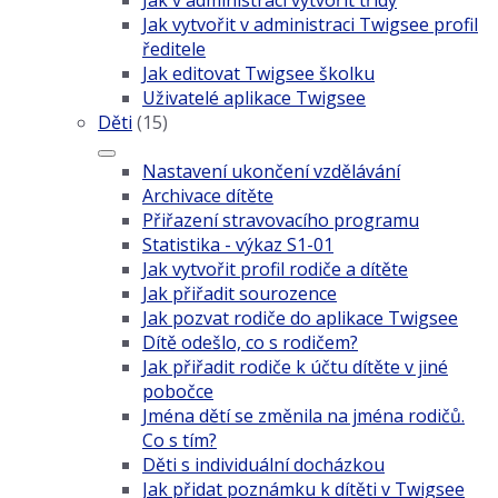
Jak v administraci vytvořit třídy
Jak vytvořit v administraci Twigsee profil
ředitele
Jak editovat Twigsee školku
Uživatelé aplikace Twigsee
Děti
(15)
Nastavení ukončení vzdělávání
Archivace dítěte
Přiřazení stravovacího programu
Statistika - výkaz S1-01
Jak vytvořit profil rodiče a dítěte
Jak přiřadit sourozence
Jak pozvat rodiče do aplikace Twigsee
Dítě odešlo, co s rodičem?
Jak přiřadit rodiče k účtu dítěte v jiné
pobočce
Jména dětí se změnila na jména rodičů.
Co s tím?
Děti s individuální docházkou
Jak přidat poznámku k dítěti v Twigsee