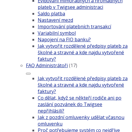
Evidování mimořádných a hromadných
plateb v Twigsee administraci
Saldo platba
Nastavení mezd
Importování platebních transakcí
Variabilní symbol
Napojení na FIO banku?
Jak vytvořit rozdělené předpisy plateb za
školné a stravné a kde najdu vytvořené
faktury?
FAQ Administrátoři
(17)
Jak vytvořit rozdělené předpisy plateb za
školné a stravné a kde najdu vytvořené
faktury?
Co dělat, když se někteří rodiče ani po
zaslání pozvánek do Twigsee
nepřihlásili?
Jak z pozdní omluvenky udělat včasnou
omluvenku
Proč potřebujeme systém co nejdříve