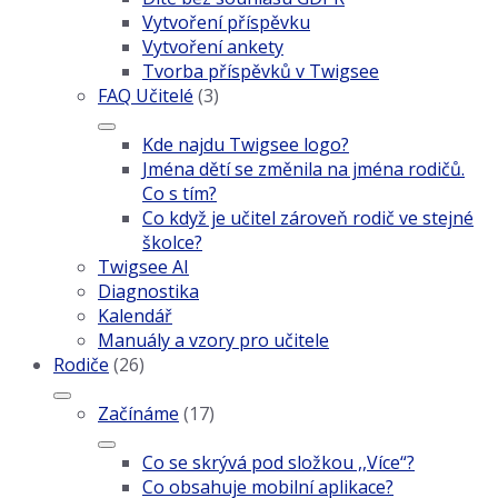
Vytvoření příspěvku
Vytvoření ankety
Tvorba příspěvků v Twigsee
FAQ Učitelé
(3)
Kde najdu Twigsee logo?
Jména dětí se změnila na jména rodičů.
Co s tím?
Co když je učitel zároveň rodič ve stejné
školce?
Twigsee AI
Diagnostika
Kalendář
Manuály a vzory pro učitele
Rodiče
(26)
Začínáme
(17)
Co se skrývá pod složkou ,,Více“?
Co obsahuje mobilní aplikace?