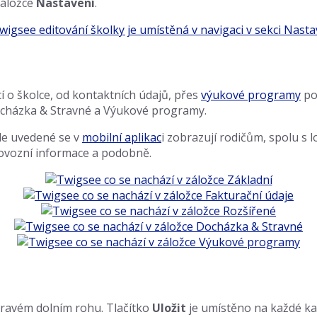
záložce
Nastavení
.
cí o školce, od kontaktních údajů, přes
výukové programy
po 
Docházka & Stravné a Výukové programy.
de uvedené se v
mobilní aplikac
i zobrazují rodičům, spolu s 
provozní informace a podobně.
pravém dolním rohu. Tlačítko
Uložit
je umístěno na každé kar