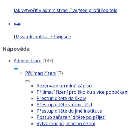
Jak vytvořit v administraci Twigsee profil ředitele
Další
Uživatelé aplikace Twigsee
Nápověda
Administrace
(143)
Přijímací řízení
(7)
Rezervace termínů zápisu
Přijímací řízení pro školku s více pobočkam
Přestup dítěte do školy
Přestup dítěte v rámci tříd
Přestup dítěte do jiné instituce
Postup zařazení dítěte po přijetí
Vytvoření přijímacího řízení