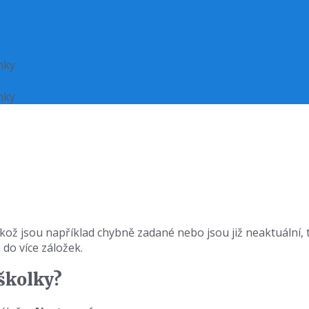
nky
nky
ikož jsou například chybně zadané nebo jsou již neaktuální, 
do více záložek.
 školky?