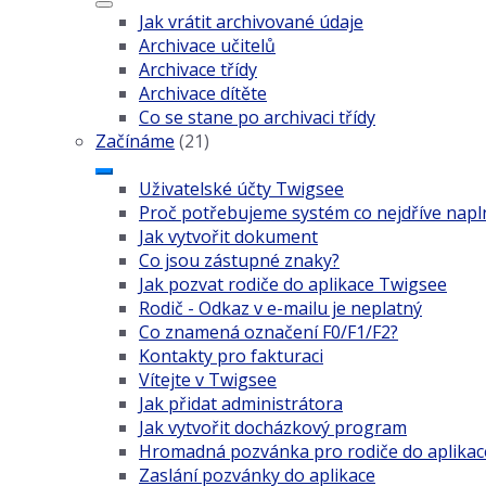
Jak vrátit archivované údaje
Archivace učitelů
Archivace třídy
Archivace dítěte
Co se stane po archivaci třídy
Začínáme
(21)
Uživatelské účty Twigsee
Proč potřebujeme systém co nejdříve napln
Jak vytvořit dokument
Co jsou zástupné znaky?
Jak pozvat rodiče do aplikace Twigsee
Rodič - Odkaz v e-mailu je neplatný
Co znamená označení F0/F1/F2?
Kontakty pro fakturaci
Vítejte v Twigsee
Jak přidat administrátora
Jak vytvořit docházkový program
Hromadná pozvánka pro rodiče do aplika
Zaslání pozvánky do aplikace