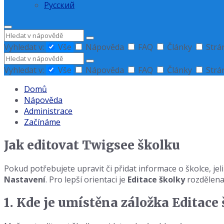
Русский
Hledat
Vyhledat v:
Vše
Nápověda
FAQ
Články
Strá
Hledat
Vyhledat v:
Vše
Nápověda
FAQ
Články
Strá
Domů
Nápověda
Administrace
Začínáme
Jak editovat Twigsee školku
Pokud potřebujete upravit či přidat informace o školce, jel
Nastavení
. Pro lepší orientaci je
Editace školky
rozdělena 
1. Kde je umístěna záložka Editace