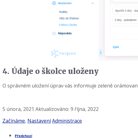
4. Údaje o školce uloženy
O správném uložení úprav vás informuje zeleně orámova
5 února, 2021
Aktualizováno: 9 října, 2022
Kategorie:
Štítky:
Začínáme
,
Nastavení
Administrace
Předchozí