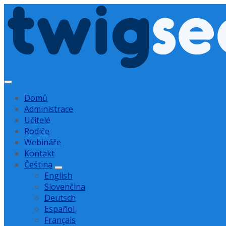
Přejít
Přejít
Přejít
na
na
na
obsah
hlavní
zápatí
navigaci
Domů
Administrace
Učitelé
Rodiče
Webináře
Kontakt
Čeština
English
Slovenčina
Deutsch
Español
Français