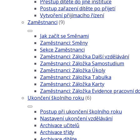
Přestup dítěte do jiné instituce
Postup zařazení dítěte po přijetí
Vytvoření přijímacího řízení
Zaměstnanci
(9)
Jak začít se Směnami
Zaměstnanci: Směny
Sekce Zaměstnanci
Zaměstnanci: Záložka Další vzdělávání
Zaměstnanci: Záložka Samostudium
Zaměstnanci: Záložka Úkoly
Zaměstnanci: Záložka Tabulka
Zaměstnanci: Záložka Karty
Zaměstnanci: Záložka Evidence pracovní d
Ukončení školního roku
(6)
Postup při ukončení školního roku
Nastavení ukončení vzdělávání
Archivace učitelů
Archivace třídy
Archivace dítěte