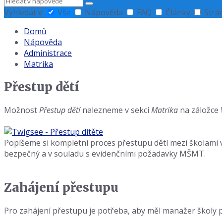
Hledat
Vyhledat v:
Vše
Nápověda
FAQ
Články
Strá
Domů
Nápověda
Administrace
Matrika
Přestup dětí
Možnost
Přestup dětí
nalezneme v sekci
Matrika
na záložce
Popíšeme si kompletní proces přestupu dětí mezi školami v
bezpečný a v souladu s evidenčními požadavky MŠMT.
Zahájení přestupu
Pro zahájení přestupu je potřeba, aby měl manažer školy pří