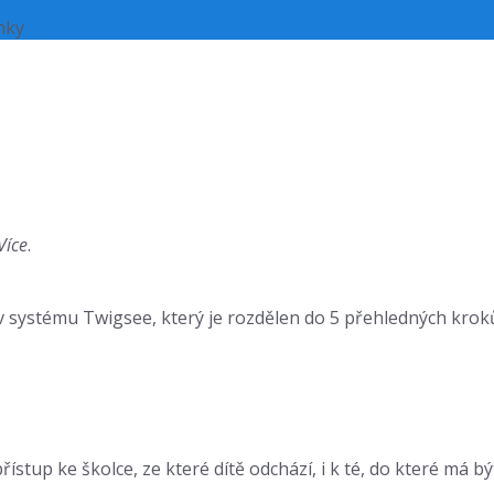
nky
Více
.
 systému Twigsee, který je rozdělen do 5 přehledných kroků.
stup ke školce, ze které dítě odchází, i k té, do které má b