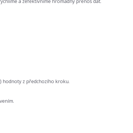
rychlíme a zefektivníme hromadný přenos dat.
í) hodnoty z předchozího kroku.
avením.