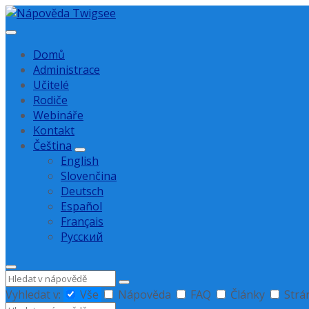
Přejít
Přejít
Přejít
na
na
na
obsah
hlavní
zápatí
Domů
navigaci
Administrace
Učitelé
Rodiče
Webináře
Kontakt
Čeština
English
Slovenčina
Deutsch
Español
Français
Русский
Hledat
Vyhledat v:
Vše
Nápověda
FAQ
Články
Strá