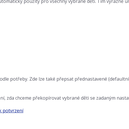
tomaticky použity pro všechny vybrané děti. Tím výrazně u
odle potřeby. Zde lze také přepsat přednastavené (defaultn
ení, zda chceme překopírovat vybrané děti se zadaným nast